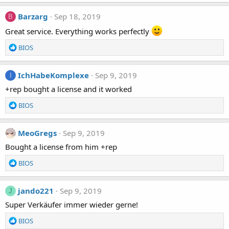
Barzarg
Sep 18, 2019
B
Great service. Everything works perfectly
R
BIOS
e
a
c
IchHabeKomplexe
Sep 9, 2019
I
t
+rep bought a license and it worked
i
o
R
BIOS
n
e
s
a
:
c
MeoGregs
Sep 9, 2019
t
Bought a license from him +rep
i
o
R
BIOS
n
e
s
a
:
c
jando221
Sep 9, 2019
J
t
Super Verkäufer immer wieder gerne!
i
o
R
BIOS
n