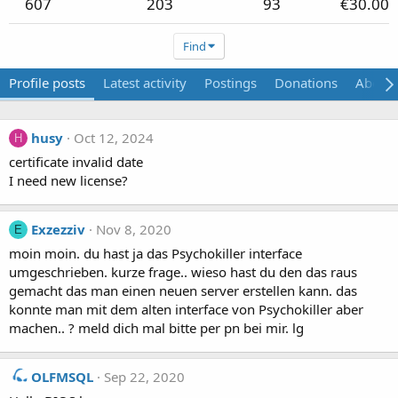
607
203
93
€30.00
Find
Profile posts
Latest activity
Postings
Donations
About
husy
Oct 12, 2024
H
certificate invalid date
I need new license?
Exzezziv
Nov 8, 2020
E
moin moin. du hast ja das Psychokiller interface
umgeschrieben. kurze frage.. wieso hast du den das raus
gemacht das man einen neuen server erstellen kann. das
konnte man mit dem alten interface von Psychokiller aber
machen.. ? meld dich mal bitte per pn bei mir. lg
OLFMSQL
Sep 22, 2020