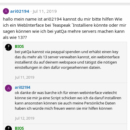
e
s
a
:
c
ari02194
Jul 11, 2019
A
t
hallo mein name ist ari02194 kannst du mir bitte hilfen Wie
i
ich ein WebInterface bei Teaspeak ´Installiere könnte oder mir
o
sagen können wie ich bei yatQa mehre servers machen kann
n
als wie 13??
s
:
BIOS
bei yatQa kannst via peaypal spenden und erhälst einen key
das du mehr als 13 server verwalten kannst, ein webinterface
installierst du auf deinem webspace und tätigst die nötigen
einstellungen in den dafür vorgesehennen datein.
Jul 11, 2019
ari02194
A
ok danke dir was barche ich für einen webinterface vieleicht
könne sie mir ja eine Script schicken wo ich da daruf installiren
kann ansonsten können sie auch meine Persönliche Daten
haben ich würde mich freuen wenn sie mir hilfen können
Jul 12, 2019
BIOS