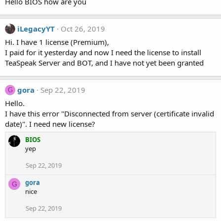
Hello BIOS how are you
iLegacyYT
Oct 26, 2019
Hi. I have 1 license (Premium),
I paid for it yesterday and now I need the license to install
TeaSpeak Server and BOT, and I have not yet been granted
gora
Sep 22, 2019
G
Hello.
I have this error "Disconnected from server (certificate invalid
date)". I need new license?
BIOS
yep
Sep 22, 2019
gora
G
nice
Sep 22, 2019