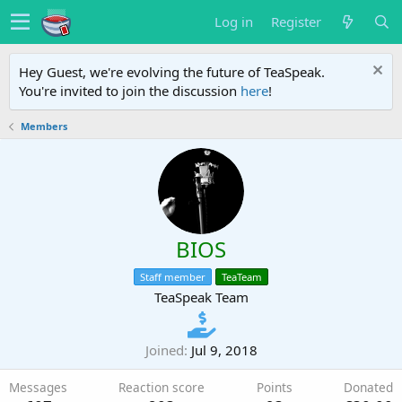
Log in
Register
Hey Guest, we're evolving the future of TeaSpeak.
You're invited to join the discussion
here
!
Members
BIOS
Staff member
TeaTeam
TeaSpeak Team
Joined
Jul 9, 2018
Messages
Reaction score
Points
Donated