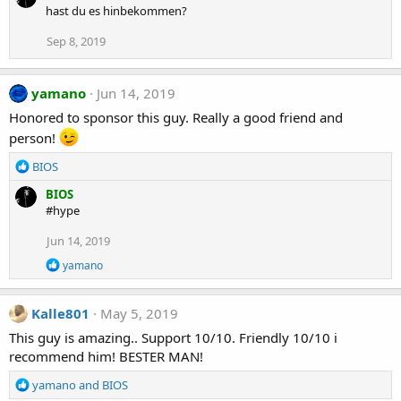
hast du es hinbekommen?
Sep 8, 2019
yamano
Jun 14, 2019
Honored to sponsor this guy. Really a good friend and
person!
R
BIOS
e
BIOS
a
#hype
c
t
Jun 14, 2019
i
o
R
yamano
n
e
a
s
c
:
Kalle801
May 5, 2019
t
i
This guy is amazing.. Support 10/10. Friendly 10/10 i
o
recommend him! BESTER MAN!
n
s
R
yamano
and
BIOS
:
e