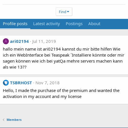
Find
Profile posts
Latest activity
Postings
About
ari02194
Jul 11, 2019
A
hallo mein name ist ari02194 kannst du mir bitte hilfen Wie
ich ein WebInterface bei Teaspeak ´Installiere könnte oder mir
sagen können wie ich bei yatQa mehre servers machen kann
als wie 13??
TSBRHOST
Nov 7, 2018
Hello, I made the purchase of the premium and wanted the
activation in my account and my license
Members