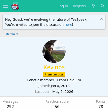
Log in
Register
Hey Guest, we're evolving the future of TeaSpeak.
You're invited to join the discussion
here
!
Members
Kevinos
Premium User
Fanatic member
·
From
Belgium
Joined
Jan 6, 2018
Last seen
May 5, 2026
Messages
Reaction score
Points
292
56
78